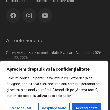
formarea unei comunități educative unite.
Articole Recente
Cereri vizualizare si contestatii Evaluare Nationala 2026
iunie 22, 2026
Broșură Admitere Clasa a IX-a
Apreciem dreptul dvs la confidențialitate
mai 20, 2026
Anunt concurs sercretar sef
Folosim cookie-uri pentru a vă îmbunătăți experiența de
aprilie 2, 2026
navigare, pentru a vă oferi reclame sau conținut personalizat
Criterii admitere clasa pregatitoare 2026-2027
și pentru a ne analiza traficul. Făcând clic pe „Accept toate”,
martie 14, 2026
sunteți de acord cu utilizarea cookie-urilor.
Personalizați
Respinge toate
Acceptă toate