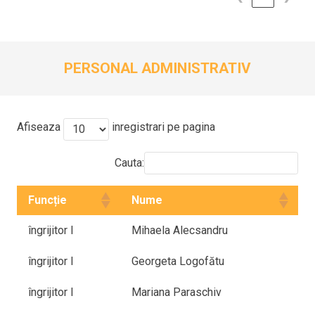
PERSONAL ADMINISTRATIV
Afiseaza
inregistrari pe pagina
Cauta:
Funcție
Nume
îngrijitor I
Mihaela Alecsandru
îngrijitor I
Georgeta Logofătu
îngrijitor I
Mariana Paraschiv