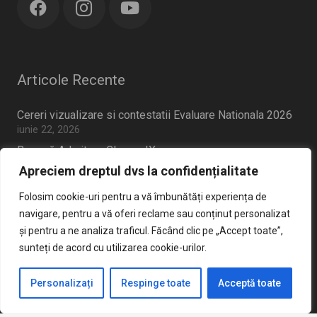
Articole Recente
Cereri vizualizare si contestatii Evaluare Nationala 2026
iunie 22, 2026
Broșură Admitere Clasa a IX-a
mai 20, 2026
Apreciem dreptul dvs la confidențialitate
Anunt concurs sercretar sef
Folosim cookie-uri pentru a vă îmbunătăți experiența de
aprilie 2, 2026
navigare, pentru a vă oferi reclame sau conținut personalizat
Criterii admitere clasa pregatitoare 2026-2027
și pentru a ne analiza traficul. Făcând clic pe „Accept toate”,
martie 14, 2026
sunteți de acord cu utilizarea cookie-urilor.
Personalizați
Respinge toate
Acceptă toate
Șoseaua Alexandria Nr. 21, Sector 5,