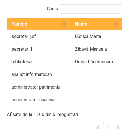
Cauta:
Funcție
Nume
secretar șef
Bănica Marta
secretar II
Zîbavă Manuela
bibliotecar
Dragu Lăcrămioara
analist informatician
administrator patrimoniu
administrator financiar
Afisate de la 1 la 6 din 6 inregistrari
❮
1
❯