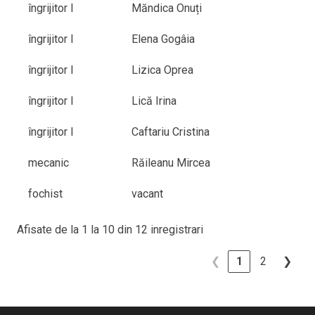
îngrijitor I
Măndica Onuți
îngrijitor I
Elena Gogâia
îngrijitor I
Lizica Oprea
îngrijitor I
Lică Irina
îngrijitor I
Caftariu Cristina
mecanic
Răileanu Mircea
fochist
vacant
Afisate de la 1 la 10 din 12 inregistrari
❮
1
2
❯