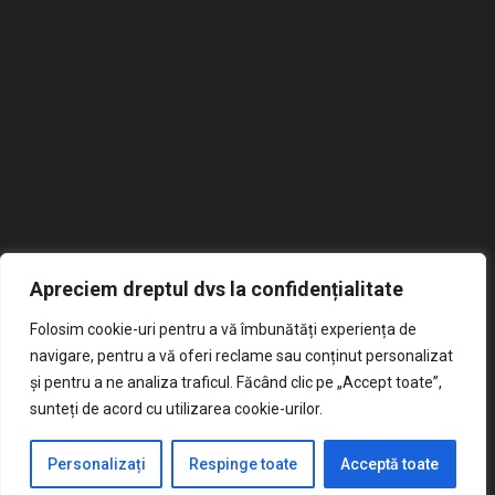
Apreciem dreptul dvs la confidențialitate
Școala Gimnazială
Folosim cookie-uri pentru a vă îmbunătăți experiența de
Mircea Sântimbreanu
navigare, pentru a vă oferi reclame sau conținut personalizat
și pentru a ne analiza traficul. Făcând clic pe „Accept toate”,
Școala noastră reprezintă un mediu educațional dinamic
sunteți de acord cu utilizarea cookie-urilor.
și stimulativ, oferind elevilor o platformă diversificată
pentru dezvoltarea lor academică, personală și socială.
Personalizați
Respinge toate
Acceptă toate
Cu un cadru didactic dedicat și programe educaționale