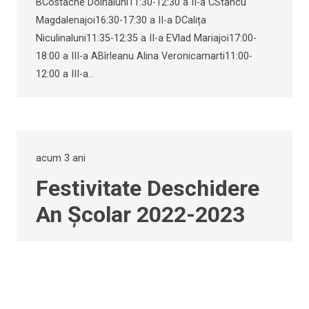
BCostache Doinaluni11:30-12:30 a II-a CStancu
Magdalenajoi16:30-17:30 a II-a DCalița
Niculinaluni11:35-12:35 a II-a EVlad Mariajoi17:00-
18:00 a III-a ABîrleanu Alina Veronicamarti11:00-
12:00 a III-a…
acum 3 ani
Festivitate Deschidere
An Școlar 2022-2023