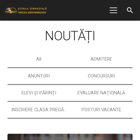
search
NOUTĂȚI
All
ADMITERE
ANUNȚURI
CONCURSURI
ELEVI ȘI PĂRINȚI
EVALUARE NAȚIONALĂ
INSCRIERE CLASA PREGĂTITOARE
POSTURI VACANTE