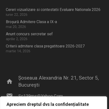
Cereri vizualizare si contestatii Evaluare Nationala 2026
iunie 22, 2026
Broșură Admitere Clasa a IX-a
mai 20, 2026
Anunt concurs sercretar sef
aprilie 2, 2026
Criterii admitere clasa pregatitoare 2026-2027
martie 14, 2026
Șoseaua Alexandria Nr. 21, Sector 5,
home
București
mail
Sc139ms@yahoo.com
Apreciem dreptul dvs la confidențialitate
phone
021.420.67.95