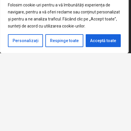
Folosim cookie-uri pentru a vă îmbunătăți experiența de
navigare, pentru a vă oferi reclame sau conținut personalizat
și pentru a ne analiza traficul. Făcând clic pe „Accept toate”,
sunteți de acord cu utilizarea cookie-urilor.
Personalizați
Respinge toate
Acceptă toate
keyboard_arrow_up
© 2023 All rights reserved. Școala Gimnazială „Mircea
Sântimbreanu”
CONTACT
ANUNȚURI