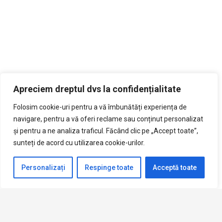
Apreciem dreptul dvs la confidențialitate
Folosim cookie-uri pentru a vă îmbunătăți experiența de
navigare, pentru a vă oferi reclame sau conținut personalizat
și pentru a ne analiza traficul. Făcând clic pe „Accept toate”,
sunteți de acord cu utilizarea cookie-urilor.
Personalizați
Respinge toate
Acceptă toate
keyboard_arrow_up