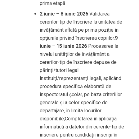
prima etapă.
2 iunie – 8 iunie 2026
Validarea
cererilor-tip de înscriere la unitatea de
învățământ aflată pe prima poziție în
opțiunile privind înscrierea copiilor.
9
iunie – 15 iunie 2026
Procesarea la
nivelul unităților de învățământ a
cererilor-tip de înscriere depuse de
părinți/tutori legal
instituiți/reprezentanți legali, aplicând
procedura specifică elaborată de
inspectoratul școlar, pe baza criteriilor
generale și a celor specifice de
departajare, în limita locurilor
disponibile;Completarea în aplicația
informatică a datelor din cererile-tip de
înscriere pentru candidații înscriși în