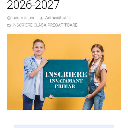
2026-2027
acum 5 luni
Administrație
access_time
person
INSCRIERE CLASA PREGĂTITOARE
folder_open