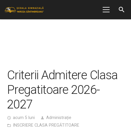
search
Criterii Admitere Clasa
Pregatitoare 2026-
2027
acum 5 luni
Administrație
access_time
person
INSCRIERE CLASA PREGĂTITOARE
folder_open