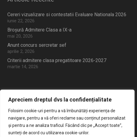
Cereri vizualizare si contestatii Evaluare Nationala 2026
iunie 22, 2026
Broșură Admitere Clasa a IX-a
mai 20, 2026
Anunt concurs sercretar sef
aprilie 2, 2026
Criterii admitere clasa pregatitoare 2026-2027
martie 14, 2026
Apreciem dreptul dvs la confidențialitate
Șoseaua Alexandria Nr. 21, Sector 5,
home
București
Folosim cookie-uri pentru a vă îmbunătăți experiența de
navigare, pentru a vă oferi reclame sau conținut personalizat
mail
Sc139ms@yahoo.com
și pentru a ne analiza traficul. Făcând clic pe „Accept toate”,
sunteți de acord cu utilizarea cookie-urilor.
phone
021.420.67.95