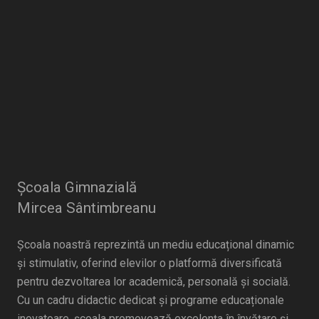
Școala Gimnazială
Mircea Sântimbreanu
Școala noastră reprezintă un mediu educațional dinamic
și stimulativ, oferind elevilor o platformă diversificată
pentru dezvoltarea lor academică, personală și socială.
Cu un cadru didactic dedicat și programe educaționale
inovatoare, școala promovează excelența în învățare și