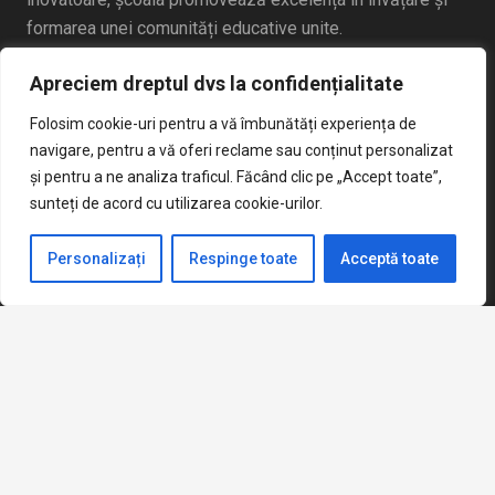
formarea unei comunități educative unite.
Apreciem dreptul dvs la confidențialitate
Folosim cookie-uri pentru a vă îmbunătăți experiența de
navigare, pentru a vă oferi reclame sau conținut personalizat
și pentru a ne analiza traficul. Făcând clic pe „Accept toate”,
Articole Recente
sunteți de acord cu utilizarea cookie-urilor.
Personalizați
Respinge toate
Acceptă toate
Cereri vizualizare si contestatii Evaluare Nationala 2026
iunie 22, 2026
Broșură Admitere Clasa a IX-a
mai 20, 2026
keyboard_arrow_up
Anunt concurs sercretar sef
aprilie 2, 2026
Criterii admitere clasa pregatitoare 2026-2027
martie 14, 2026