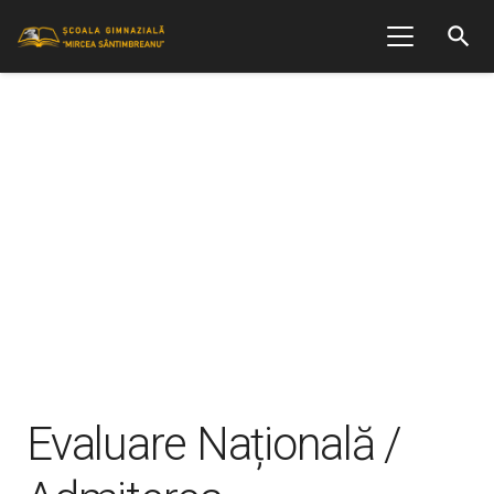
search
Evaluare Națională /