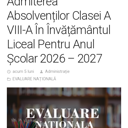
Admiterea
Absolvenților Clasei A
VIII-A În Învățământul
Liceal Pentru Anul
Şcolar 2026 – 2027
acum 5 luni
Administrație
access_time
person
EVALUARE NAȚIONALĂ
folder_open