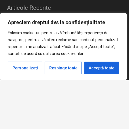
Articole Recente
Apreciem dreptul dvs la confidențialitate
Cereri vizualizare si contestatii Evaluare Nationala 2026
iunie 22, 2026
Folosim cookie-uri pentru a vă îmbunătăți experiența de
Broșură Admitere Clasa a IX-a
navigare, pentru a vă oferi reclame sau conținut personalizat
mai 20, 2026
și pentru a ne analiza traficul. Făcând clic pe „Accept toate”,
Anunt concurs sercretar sef
sunteți de acord cu utilizarea cookie-urilor.
aprilie 2, 2026
Criterii admitere clasa pregatitoare 2026-2027
Personalizați
Respinge toate
Acceptă toate
martie 14, 2026
keyboard_arrow_up
Șoseaua Alexandria Nr. 21, Sector 5,
home
București
mail
Sc139ms@yahoo.com