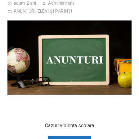
acum 2 ani
Administrație
access_time
person
ANUNȚURI
,
ELEVI ȘI PĂRINȚI
folder_open
Cazuri violenta scolara