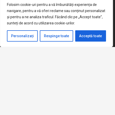
Șoseaua Alexandria Nr. 21, Sector 5,
home
Folosim cookie-uri pentru a vă îmbunătăți experiența de
București
navigare, pentru a vă oferi reclame sau conținut personalizat
și pentru a ne analiza traficul. Făcând clic pe „Accept toate”,
mail
Sc139ms@yahoo.com
sunteți de acord cu utilizarea cookie-urilor.
phone
021.420.67.95
Personalizați
Respinge toate
Acceptă toate
keyboard_arrow_up
© 2023 All rights reserved. Școala Gimnazială „Mircea
Sântimbreanu”
CONTACT