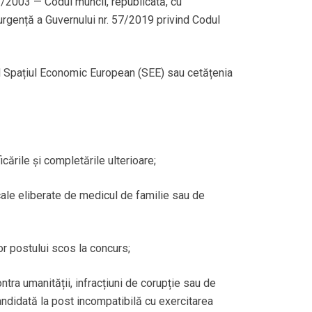
/2003 — Codul muncii, republicată, cu
e urgență a Guvernului nr. 57/2019 privind Codul
ind Spațiul Economic European (SEE) sau cetățenia
ările și completările ulterioare;
ale eliberate de medicul de familie sau de
lor postului scos la concurs;
ontra umanității, infracțiuni de corupție sau de
ă candidată la post incompatibilă cu exercitarea