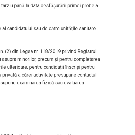
i târziu până la data desfășurării primei probe a
l candidatului sau de către unitățile sanitare
in. (2) din Legea nr. 118/2019 privind Registrul
u asupra minorilor, precum și pentru completarea
e ulterioare, pentru candidații înscriși pentru
 privată a cărei activitate presupune contactul
presupune examinarea fizică sau evaluarea