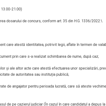
, 13.00-21.00)
rea dosarului de concurs, conform art. 35 din H.G. 1336/2022:\
nt care atestă identitatea, potrivit legii, aflate în termen de valab
document prin care s-a realizat schimbarea de nume, după caz;
ilor și ale altor acte care atestă efectuarea unor specializări, p
icitate de autoritatea sau instituția publică;
rate de angajator pentru perioada lucrată, care să ateste vechimea
trasul de pe cazierul judiciar (În cazul în care candidatul a depus 