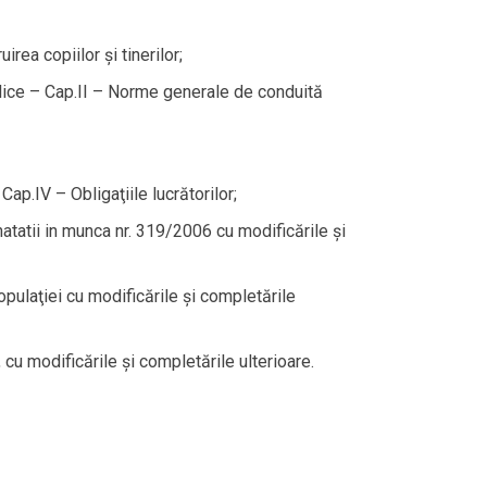
rea copiilor şi tinerilor;
ublice – Cap.II – Norme generale de conduită
ap.IV – Obligaţiile lucrătorilor;
atatii in munca nr. 319/2006 cu modificările şi
pulaţiei cu modificările şi completările
cu modificările şi completările ulterioare.