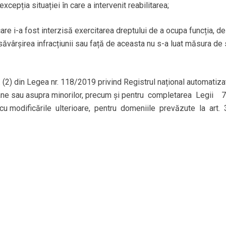
cepția situației în care a intervenit reabilitarea;
 i-a fost interzisă exercitarea dreptului de a ocupa funcția, de
ăvârșirea infracțiunii sau față de aceasta nu s-a luat măsura de si
lin. (2) din Legea nr. 118/2019 privind Registrul național automat
oane sau asupra minorilor, precum și pentru completarea Legii 
u modificările ulterioare, pentru domeniile prevăzute la art. 35 al