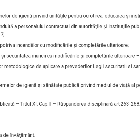
r de igienă privind unităţile pentru ocrotirea, educarea şi instrui
duită a personalului contractual din autorităţile şi instituţiile p
.7;
otriva incendiilor cu modificările şi completările ulterioare;
i securitatea muncii cu modificările şi completările ulterioare – C
 metodologice de aplicare a prevederilor Legii securitatii si san
elor de igienă şi sănătate publică privind mediul de viaţă al po
licată – Titlul XI, Cap.II – Răspunderea disciplinară art.263-268, 
ia de învăţământ.