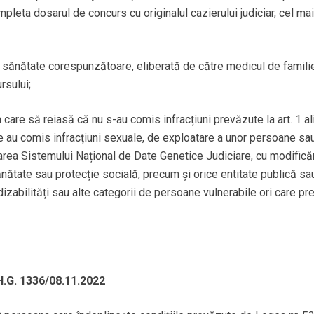
pleta dosarul de concurs cu originalul cazierului judiciar, cel ma
sănătate corespunzătoare, eliberată de către medicul de familie a
rsului;
 care să reiasă că nu s-au comis infracțiuni prevăzute la art. 1 al
re au comis infracțiuni sexuale, de exploatare a unor persoane sa
area Sistemului Național de Date Genetice Judiciare, cu modificăril
nătate sau protecție socială, precum și orice entitate publică sau
 dizabilități sau alte categorii de persoane vulnerabile ori care 
 H.G. 1336/08.11.2022