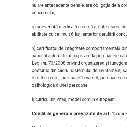
nu are antecedente penale, are obligația de a com
concursului);
g) adeverință medicală care să ateste starea de 
abilitate cu cel mult 6 luni anterior derulării concu
h) certificatul de integritate comportamentală din
național automatizat cu privire la persoanele ca
Legii nr. 76/2008 privind organizarea și funcțion
posturile din cadrul sistemului de învățământ, să
direct cu copii, persoane în vârstă, persoane cu
psihologică a unei persoane;
i) curriculum vitae, model comun european.
Condiţiile generale prevăzute de art. 15 din