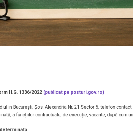
form H.G. 1336/2022
(publicat pe posturi.gov.ro)
iul in București, Șos. Alexandria Nr. 21 Sector 5, telefon conta
ată, a funcțiilor contractuale, de execuție, vacante, după cum u
nedeterminată