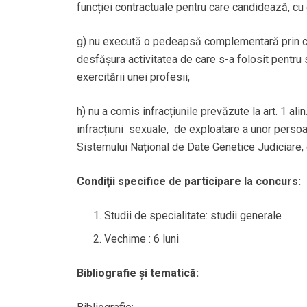
funcției contractuale pentru care candidează, cu ex
g) nu execută o pedeapsă complementară prin care
desfășura activitatea de care s-a folosit pentru s
exercitării unei profesii;
h) nu a comis infracțiunile prevăzute la art. 1 a
infracțiuni sexuale, de exploatare a unor pers
Sistemului Național de Date Genetice Judiciare, c
Condiţii specifice de participare la concurs:
Studii de specialitate:
studii generale
Vechime : 6 luni
Bibliografie şi tematică: