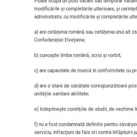
Poate ocupa un post vacant sau temporar vacant 
modificările și completările ulterioare, și cerinț
administrativ, cu modificările și completările ulte
a) are cetățenia română sau cetățenia unui alt s
Confederației Elvețiene;
b) cunoaște limba română, scris și vorbit;
c) are capacitate de muncă în conformitate cu pre
d) are o stare de sănătate corespunzătoare post
unitățile sanitare abilitate;
e) îndeplinește condițiile de studii, de vechime în
f) nu a fost condamnată definitiv pentru săvârșirea
serviciu, infracțiuni de fals ori contra înfăptuiri