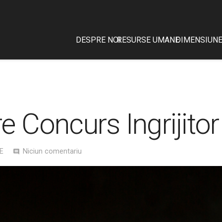
DESPRE NOI
RESURSE UMANE
DIMENSIUNE
 Concurs Ingrijitor
E
Niciun comentariu
comment