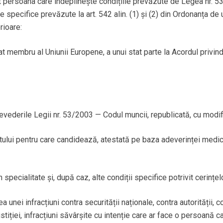
persoana care îndeplinește condițiile prevăzute de Legea nr. 53
ele specifice prevăzute la art. 542 alin. (1) și (2) din Ordonanța d
rioare:
tat membru al Uniunii Europene, a unui stat parte la Acordul priv
vederile Legii nr. 53/2003 — Codul muncii, republicată, cu modific
ului pentru care candidează, atestată pe baza adeverinței medic
 specialitate și, după caz, alte condiții specifice potrivit cerințe
 unei infracțiuni contra securității naționale, contra autorității, c
i justiției, infracțiuni săvârșite cu intenție care ar face o persoan