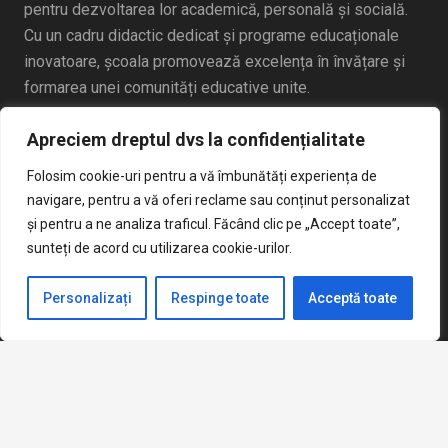
pentru dezvoltarea lor academică, personală și socială.
Cu un cadru didactic dedicat și programe educaționale
inovatoare, școala promovează excelența în învățare și
formarea unei comunități educative unite.
Apreciem dreptul dvs la confidențialitate
Folosim cookie-uri pentru a vă îmbunătăți experiența de
navigare, pentru a vă oferi reclame sau conținut personalizat
și pentru a ne analiza traficul. Făcând clic pe „Accept toate”,
Articole Recente
sunteți de acord cu utilizarea cookie-urilor.
Cereri vizualizare si contestatii Evaluare Nationala 2026
Personalizați
Respinge toate
Acceptă toate
iunie 22, 2026
Broșură Admitere Clasa a IX-a
mai 20, 2026
keyboard_arrow_up
Anunt concurs sercretar sef
aprilie 2, 2026