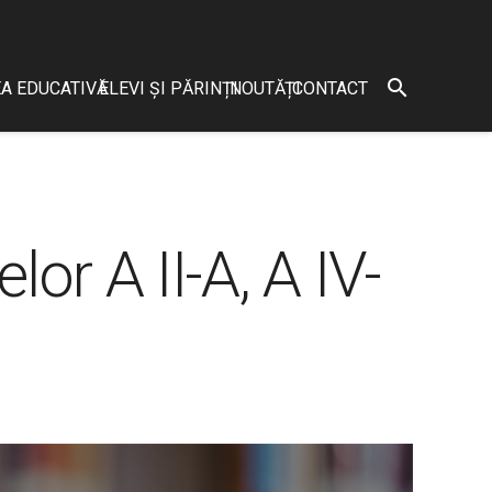
search
A EDUCATIVĂ
ELEVI ȘI PĂRINȚI
NOUTĂȚI
CONTACT
or A II-A, A IV-