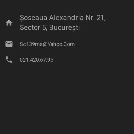
Șoseaua Alexandria Nr. 21,
home
Sector 5, București
mail
Sc139ms@yahoo.com
phone
021.420.67.95