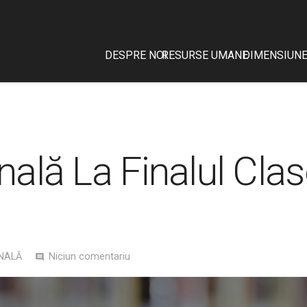
DESPRE NOI
RESURSE UMANE
DIMENSIUNE
lă La Finalul Clasel
NALĂ
Niciun comentariu
comment