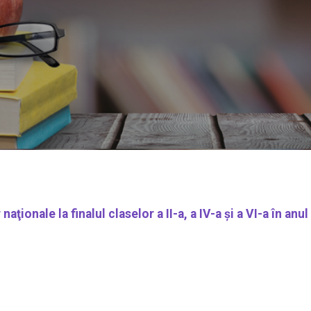
aţionale la finalul claselor a II-a, a IV-a şi a VI-a în an