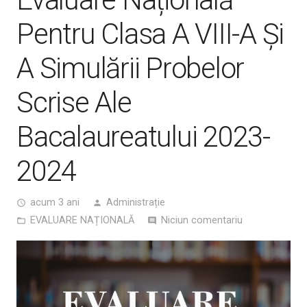
Pentru Clasa A VIII-A Și
A Simulării Probelor
Scrise Ale
Bacalaureatului 2023-
2024
acum 3 ani
Administrație
access_time
person
EVALUARE NAȚIONALĂ
Niciun comentariu
folder_open
comment