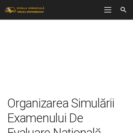
search
Organizarea Simulării
Examenului De
Evaluare Națională