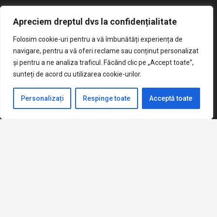
Cereri vizualizare si contestatii Evaluare Nationala 2026
Apreciem dreptul dvs la confidențialitate
iunie 22, 2026
Folosim cookie-uri pentru a vă îmbunătăți experiența de
Broșură Admitere Clasa a IX-a
navigare, pentru a vă oferi reclame sau conținut personalizat
mai 20, 2026
și pentru a ne analiza traficul. Făcând clic pe „Accept toate”,
Anunt concurs sercretar sef
sunteți de acord cu utilizarea cookie-urilor.
aprilie 2, 2026
Criterii admitere clasa pregatitoare 2026-2027
Personalizați
Respinge toate
Acceptă toate
martie 14, 2026
keyboard_arrow_up
Șoseaua Alexandria Nr. 21, Sector 5,
home
București
mail
Sc139ms@yahoo.com
phone
021.420.67.95