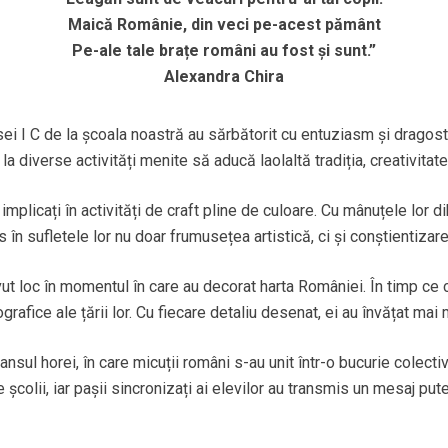
Maică Românie, din veci pe-acest pământ
Pe-ale tale brațe români au fost și sunt.”
Alexandra Chira
ei I C de la școala noastră au sărbătorit cu entuziasm și dragost
a diverse activități menite să aducă laolaltă tradiția, creativitate
t implicați în activități de craft pline de culoare. Cu mânuțele lor d
s în sufletele lor nu doar frumusețea artistică, ci și conștientizar
 avut loc în momentul în care au decorat harta României. În timp ce c
afice ale țării lor. Cu fiecare detaliu desenat, ei au învățat mai 
sul horei, în care micuții români s-au unit într-o bucurie colectiv
e școlii, iar pașii sincronizați ai elevilor au transmis un mesaj put