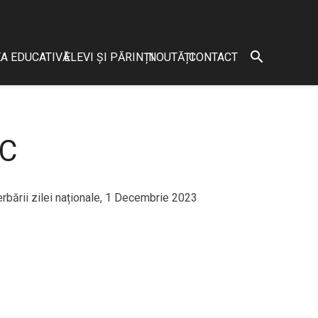
search
A EDUCATIVĂ
ELEVI ȘI PĂRINȚI
NOUTĂȚI
CONTACT
 C
erbării zilei naționale, 1 Decembrie 2023