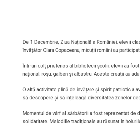
De 1 Decembrie, Ziua Națională a României, elevii clas
învățător Clara Copaceanu, micuții români au participat l
Într-un colț prietenos al bibliotecii școlii, elevii au fos
național: roșu, galben și albastru. Aceste creații au adu
O altă activitate plină de învățare și spirit patriotic a
să descopere și să înțeleagă diversitatea zonelor geogr
Momentul de vârf al sărbătorii a fost reprezentat de dan
solidaritate. Melodiile tradiționale au răsunat în holuril