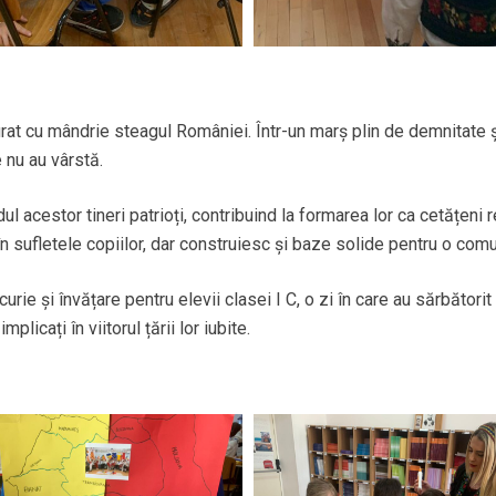
turat cu mândrie steagul României. Într-un marș plin de demnitate ș
e nu au vârstă.
 acestor tineri patrioți, contribuind la formarea lor ca cetățeni r
n sufletele copiilor, dar construiesc și baze solide pentru o comu
ie și învățare pentru elevii clasei I C, o zi în care au sărbătorit
licați în viitorul țării lor iubite.