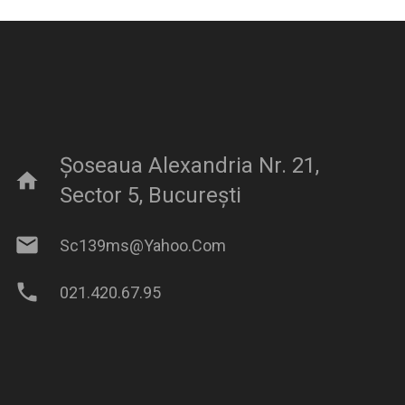
Șoseaua Alexandria Nr. 21,
home
Sector 5, București
mail
Sc139ms@yahoo.com
phone
021.420.67.95