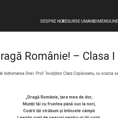
DESPRE NOI
RESURSE UMANE
DIMENSIUNE
ragă Românie! – Clasa I
ub îndrumarea Dnei. Prof. Învățător Clara Copăceanu, cu ocazia s
„Dragă Românie, țara mea de dor,
Munții tăi cu fruntea până sus la nori,
Codrii tăi străbuni și întinsele câmpii
Leagăn sunt de veacuri pentru-ai tăi copii.