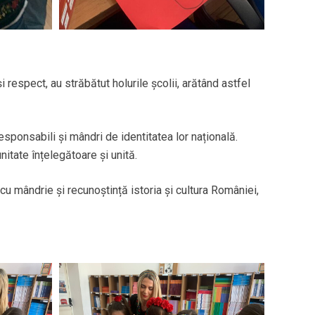
i respect, au străbătut holurile școlii, arătând astfel
esponsabili și mândri de identitatea lor națională.
nitate înțelegătoare și unită.
 cu mândrie și recunoștință istoria și cultura României,