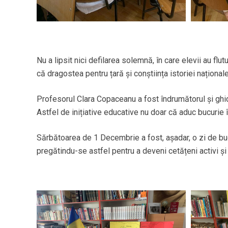
Nu a lipsit nici defilarea solemnă, în care elevii au flu
că dragostea pentru țară și conștiința istoriei național
Profesorul Clara Copaceanu a fost îndrumătorul și ghidul
Astfel de inițiative educative nu doar că aduc bucurie î
Sărbătoarea de 1 Decembrie a fost, așadar, o zi de bucur
pregătindu-se astfel pentru a deveni cetățeni activi și imp