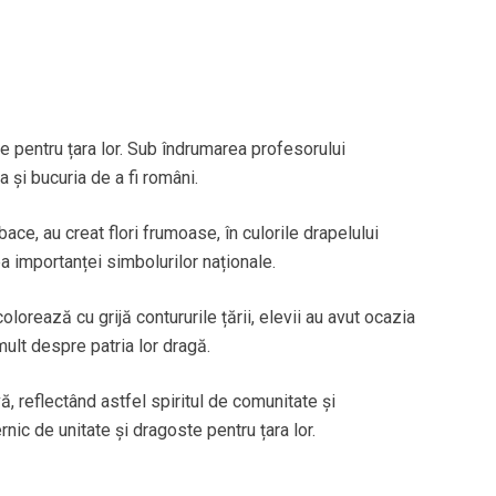
e pentru țara lor. Sub îndrumarea profesorului
a și bucuria de a fi români.
ibace, au creat flori frumoase, în culorile drapelului
ea importanței simbolurilor naționale.
olorează cu grijă contururile țării, elevii au avut ocazia
mult despre patria lor dragă.
ă, reflectând astfel spiritul de comunitate și
ernic de unitate și dragoste pentru țara lor.