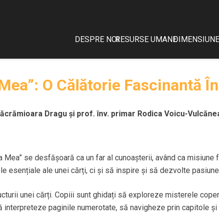
DESPRE NOI
RESURSE UMANE
DIMENSIUNE
Mea”: O Călătorie Fascinantă În
Lăcrămioara Dragu și prof. înv. primar Rodica Voicu-Vulcănean
 Mea” se desfășoară ca un far al cunoașterii, având ca misiune fami
 esențiale ale unei cărți, ci și să inspire și să dezvolte pasiunea
ructurii unei cărți. Copiii sunt ghidați să exploreze misterele cope
ă să interpreteze paginile numerotate, să navigheze prin capitole ș