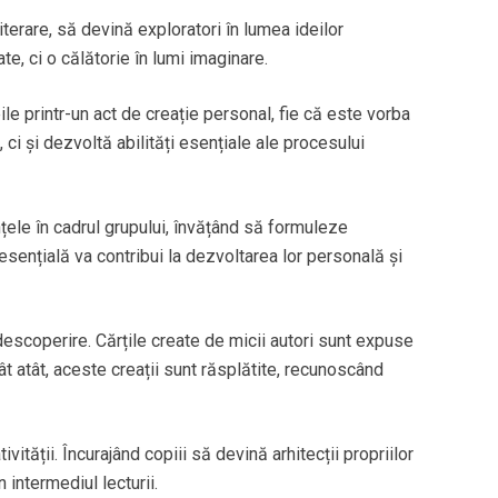
iterare, să devină exploratori în lumea ideilor
ate, ci o călătorie în lumi imaginare.
le printr-un act de creație personal, fie că este vorba
ci și dezvoltă abilități esențiale ale procesului
țele în cadrul grupului, învățând să formuleze
sențială va contribui la dezvoltarea lor personală și
ă descoperire. Cărțile create de micii autori sunt expuse
cât atât, aceste creații sunt răsplătite, recunoscând
ivității. Încurajând copiii să devină arhitecții propriilor
intermediul lecturii.