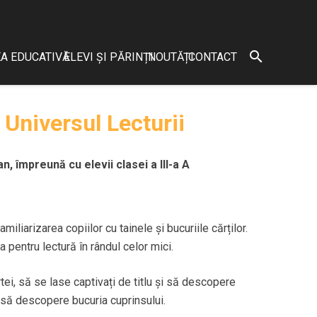
search
A EDUCATIVĂ
ELEVI ȘI PĂRINȚI
NOUTĂȚI
CONTACT
 Universul Lecturii
, împreună cu elevii clasei a III-a A
liarizarea copiilor cu tainele și bucuriile cărților.
 pentru lectură în rândul celor mici.
rtei, să se lase captivați de titlu și să descopere
i să descopere bucuria cuprinsului.