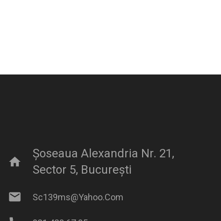
Șoseaua Alexandria Nr. 21,
home
Sector 5, București
mail
Sc139ms@yahoo.com