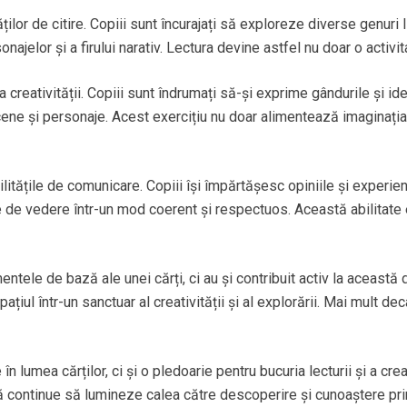
lor de citire. Copiii sunt încurajați să exploreze diverse genuri l
najelor și a firului narativ. Lectura devine astfel nu doar o activit
reativității. Copiii sunt îndrumați să-și exprime gândurile și idei
cene și personaje. Acest exercițiu nu doar alimentează imaginația, 
tățile de comunicare. Copiii își împărtășesc opiniile și experien
e de vedere într-un mod coerent și respectuos. Această abilitate e
ementele de bază ale unei cărți, ci au și contribuit activ la aceast
țiul într-un sanctuar al creativității și al explorării. Mai mult de
n lumea cărților, ci și o pledoarie pentru bucuria lecturii și a creat
ă continue să lumineze calea către descoperire și cunoaștere prin 