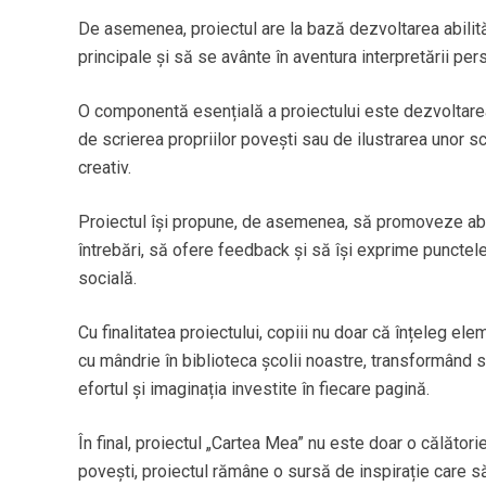
De asemenea, proiectul are la bază dezvoltarea abilități
principale și să se avânte în aventura interpretării perso
O componentă esențială a proiectului este dezvoltarea c
de scrierea propriilor povești sau de ilustrarea unor s
creativ.
Proiectul își propune, de asemenea, să promoveze abili
întrebări, să ofere feedback și să își exprime punctel
socială.
Cu finalitatea proiectului, copiii nu doar că înțeleg el
cu mândrie în biblioteca școlii noastre, transformând spa
efortul și imaginația investite în fiecare pagină.
În final, proiectul „Cartea Mea” nu este doar o călătorie î
povești, proiectul rămâne o sursă de inspirație care s