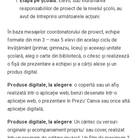
Etapa pe școală
.
Elevii, sub îndrumarea
responsabililor de proiect de la nivelul școlii, au
avut de întreprins următoarele acțiuni:
În baza mesajelor coordonatorului de proiect, echipe
formate din min 3 – max 5 elevi din același ciclu de
învățământ (primar, gimnaziu, liceu) și aceeași unitate
școlară, aleg o carte din bibliotecă, o citesc și realizează
o fișă de prezentare a echipei și a cărții alese și un
produs digital.
Produse digitale, la alegere
: o copertă sau un afiș
realizată într-o aplicație web, benzi desenate într-o
aplicație web, o prezentare în Prezi/ Canva sau orice altă
aplicație digitală;
Produse digitale, la alegere
: Un cântec cu versuri
originale și acompaniament propriu/ sau cover, realizat
într-un program de editare muzică; Un film de maximum 3