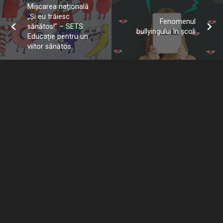
Mișcarea națională
„Și eu trăiesc
Fenomenul
sănătos!” – SETS:
bullyingului în școli
Educație pentru un
viitor sănătos