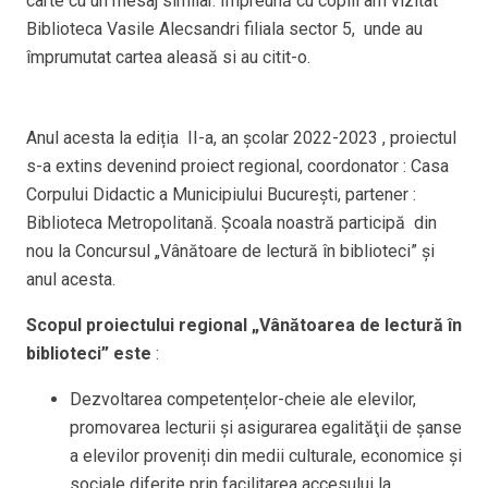
carte cu un mesaj similar. Împreună cu copiii am vizitat
Biblioteca Vasile Alecsandri filiala sector 5, unde au
împrumutat cartea aleasă si au citit-o.
Anul acesta la ediția II-a, an școlar 2022-2023 , proiectul
s-a extins devenind proiect regional, coordonator : Casa
Corpului Didactic a Municipiului București, partener :
Biblioteca Metropolitană. Școala noastră participă din
nou la Concursul „Vânătoare de lectură în biblioteci” și
anul acesta.
Scopul proiectului regional „Vânătoarea de lectură în
biblioteci” este
:
Dezvoltarea competențelor-cheie ale elevilor,
promovarea lecturii și asigurarea egalităţii de şanse
a elevilor proveniți din medii culturale, economice şi
sociale diferite prin facilitarea accesului la