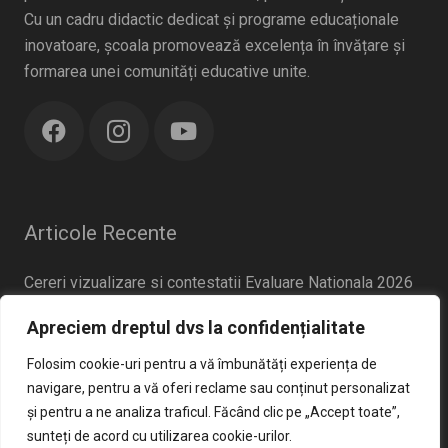
Cu un cadru didactic dedicat și programe educaționale
inovatoare, școala promovează excelența în învățare și
formarea unei comunități educative unite.
Articole Recente
Cereri vizualizare si contestatii Evaluare Nationala 2026
iunie 22, 2026
Apreciem dreptul dvs la confidențialitate
Broșură Admitere Clasa a IX-a
mai 20, 2026
Folosim cookie-uri pentru a vă îmbunătăți experiența de
Anunt concurs sercretar sef
navigare, pentru a vă oferi reclame sau conținut personalizat
aprilie 2, 2026
și pentru a ne analiza traficul. Făcând clic pe „Accept toate”,
Criterii admitere clasa pregatitoare 2026-2027
sunteți de acord cu utilizarea cookie-urilor.