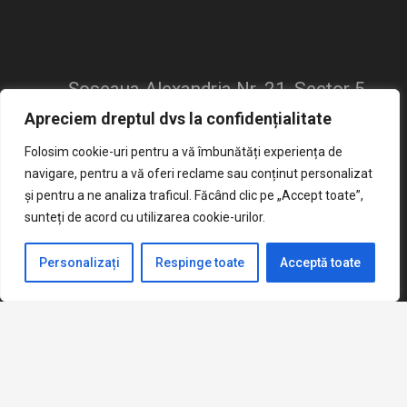
Șoseaua Alexandria Nr. 21, Sector 5,
home
București
Apreciem dreptul dvs la confidențialitate
mail
Folosim cookie-uri pentru a vă îmbunătăți experiența de
Sc139ms@yahoo.com
navigare, pentru a vă oferi reclame sau conținut personalizat
phone
021.420.67.95
și pentru a ne analiza traficul. Făcând clic pe „Accept toate”,
sunteți de acord cu utilizarea cookie-urilor.
Personalizați
Respinge toate
Acceptă toate
keyboard_arrow_up
© 2023 All rights reserved. Școala Gimnazială „Mircea
Sântimbreanu”