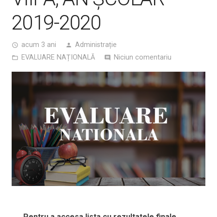
2019-2020
acum 3 ani
Administrație
access_time
person
EVALUARE NAȚIONALĂ
Niciun comentariu
folder_open
comment
Pentru a accesa lista cu rezultatele finale