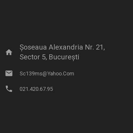
Șoseaua Alexandria Nr. 21,
home
Sector 5, București
mail
Sc139ms@yahoo.com
phone
021.420.67.95