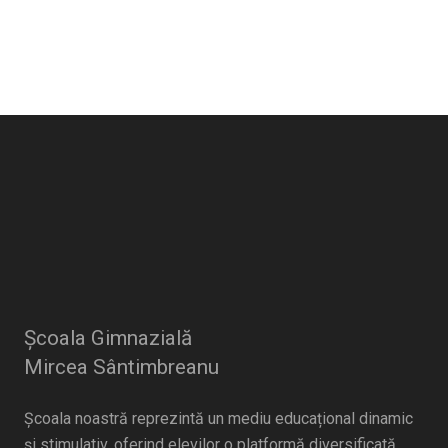
Școala Gimnazială
Mircea Sântimbreanu
Școala noastră reprezintă un mediu educațional dinamic
și stimulativ, oferind elevilor o platformă diversificată