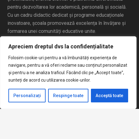
pentru dezvoltarea lor academică, personală și socială.
Cu un cadru didactic dedicat și programe educaționale
inovatoare, școala promovează excelența în învățare și
formarea unei comunități educative unite.
Apreciem dreptul dvs la confidențialitate
Folosim cookie-uri pentru a vă îmbunătăți experiența de
navigare, pentru a vă oferi reclame sau conținut personalizat
și pentru a ne analiza traficul. Făcând clic pe „Accept toate”,
sunteți de acord cu utilizarea cookie-urilor.
Articole Recente
Personalizați
Respinge toate
Acceptă toate
Cereri vizualizare si contestatii Evaluare Nationala 2026
iunie 22, 2026
Broșură Admitere Clasa a IX-a
mai 20, 2026
keyboard_arrow_up
Anunt concurs sercretar sef
aprilie 2, 2026