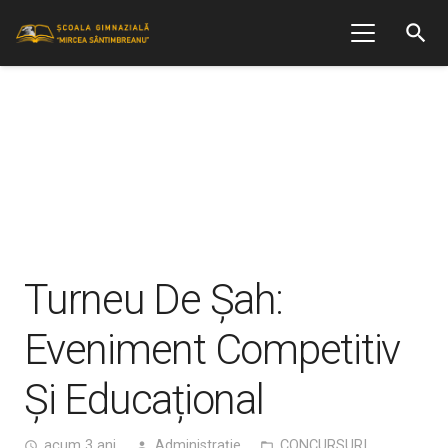
search
Turneu De Șah:
Eveniment Competitiv
Și Educațional
acum 3 ani
Administrație
CONCURSURI
access_time
person
folder_open