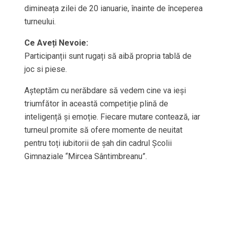
dimineața zilei de 20 ianuarie, înainte de începerea
turneului.
Ce Aveți Nevoie:
Participanții sunt rugați să aibă propria tablă de
joc si piese.
Așteptăm cu nerăbdare să vedem cine va ieși
triumfător în această competiție plină de
inteligență și emoție. Fiecare mutare contează, iar
turneul promite să ofere momente de neuitat
pentru toți iubitorii de șah din cadrul Școlii
Gimnaziale “Mircea Sântimbreanu”.