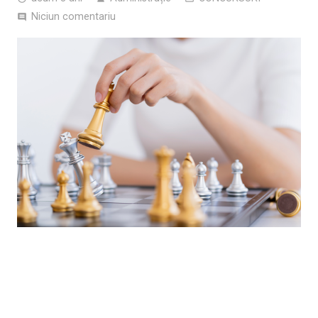
Niciun comentariu
comment