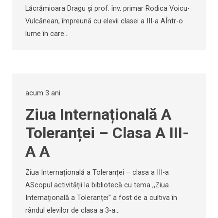
Lăcrămioara Dragu și prof. înv. primar Rodica Voicu-
Vulcănean, împreună cu elevii clasei a III-a AÎntr-o
lume în care…
acum 3 ani
Ziua Internațională A
Toleranței – Clasa A III-
A A
Ziua Internațională a Toleranței – clasa a III-a
AScopul activității la bibliotecă cu tema ,,Ziua
Internațională a Toleranței” a fost de a cultiva în
rândul elevilor de clasa a 3-a…