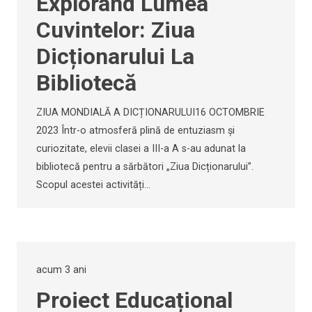
Explorând Lumea
Cuvintelor: Ziua
Dicționarului La
Bibliotecă
ZIUA MONDIALĂ A DICȚIONARULUI16 OCTOMBRIE
2023 Într-o atmosferă plină de entuziasm și
curiozitate, elevii clasei a III-a A s-au adunat la
bibliotecă pentru a sărbători „Ziua Dicționarului”.
Scopul acestei activități…
acum 3 ani
Proiect Educațional