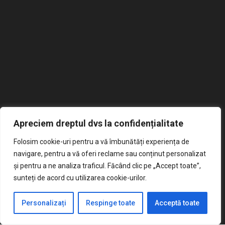
Școala Gimnazială
Apreciem dreptul dvs la confidențialitate
Mircea Sântimbreanu
Folosim cookie-uri pentru a vă îmbunătăți experiența de
navigare, pentru a vă oferi reclame sau conținut personalizat
Școala noastră reprezintă un mediu educațional dinamic
și pentru a ne analiza traficul. Făcând clic pe „Accept toate”,
și stimulativ, oferind elevilor o platformă diversificată
sunteți de acord cu utilizarea cookie-urilor.
pentru dezvoltarea lor academică, personală și socială.
Cu un cadru didactic dedicat și programe educaționale
Personalizați
Respinge toate
Acceptă toate
inovatoare, școala promovează excelența în învățare și