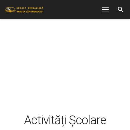
search
Activități Școlare